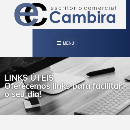
MENU
LINKS ÚTEIS
Oferecemos links para facilitar
o seu dia!