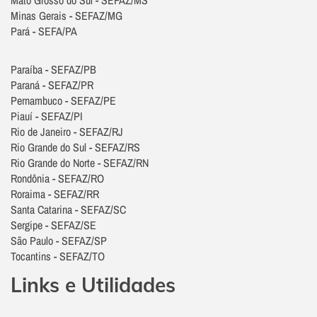
Mato Grosso do Sul - SEFAZ/MS
Minas Gerais - SEFAZ/MG
Pará - SEFA/PA
Paraíba - SEFAZ/PB
Paraná - SEFAZ/PR
Pernambuco - SEFAZ/PE
Piauí - SEFAZ/PI
Rio de Janeiro - SEFAZ/RJ
Rio Grande do Sul - SEFAZ/RS
Rio Grande do Norte - SEFAZ/RN
Rondônia - SEFAZ/RO
Roraima - SEFAZ/RR
Santa Catarina - SEFAZ/SC
Sergipe - SEFAZ/SE
São Paulo - SEFAZ/SP
Tocantins - SEFAZ/TO
Links e Utilidades