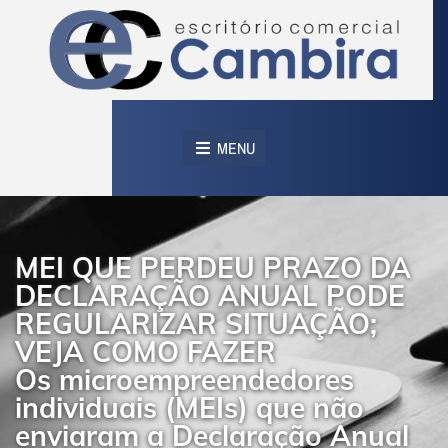
MENU
MEI QUE PERDEU PRAZO DA
DECLARAÇÃO ANUAL PODE
REGULARIZAR SITUAÇÃO;
VEJA COMO FAZER
Os microempreendedores
individuais (MEIs) que não
enviaram a Declaração Anual