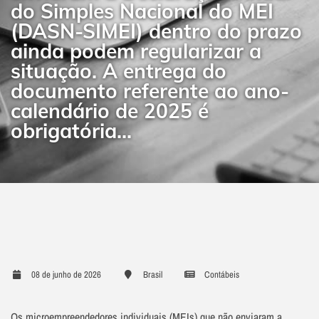
do Simples Nacional do MEI
(DASN-SIMEI) dentro do prazo
ainda podem regularizar a
situação. A entrega do
documento referente ao ano-
calendário de 2025 é
obrigatória...
08 de junho de 2026
Brasil
Contábeis
Os microempreendedores individuais (MEIs) que não enviaram a