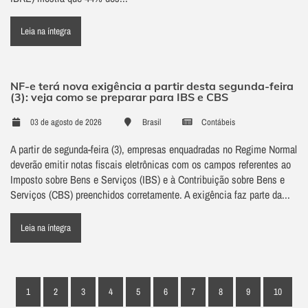
Leia na íntegra
NF-e terá nova exigência a partir desta segunda-feira
(3): veja como se preparar para IBS e CBS
03 de agosto de 2026
Brasil
Contábeis
A partir de segunda-feira (3), empresas enquadradas no Regime Normal
deverão emitir notas fiscais eletrônicas com os campos referentes ao
Imposto sobre Bens e Serviços (IBS) e à Contribuição sobre Bens e
Serviços (CBS) preenchidos corretamente. A exigência faz parte da...
Leia na íntegra
1
2
3
4
5
6
7
8
9
10